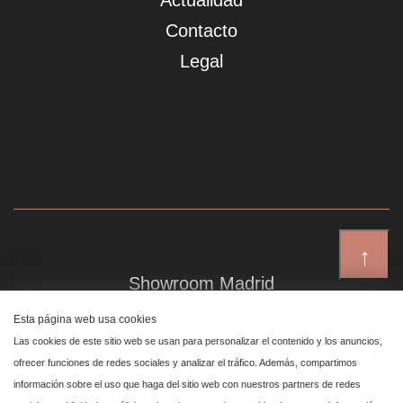
Actualidad
Contacto
Legal
↑
Showroom Madrid
Plaza de Canalejas 6, 4 izq
Esta página web usa cookies
Centro, 28014 Madrid
Las cookies de este sitio web se usan para personalizar el contenido y los anuncios,
ofrecer funciones de redes sociales y analizar el tráfico. Además, compartimos
información sobre el uso que haga del sitio web con nuestros partners de redes
Showroom Marbella