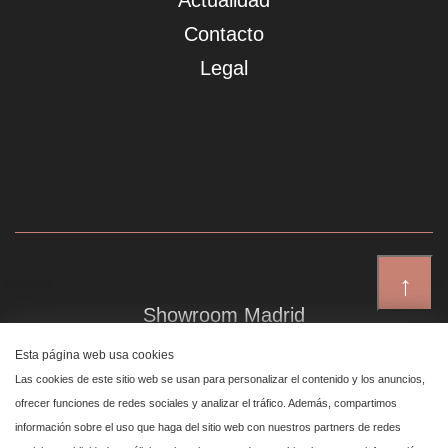
Actualidad
Contacto
Legal
↑
Showroom Madrid
Plaza de Canalejas 6, 4 izq
Esta página web usa cookies
Centro, 28014 Madrid
Las cookies de este sitio web se usan para personalizar el contenido y los anuncios,
ofrecer funciones de redes sociales y analizar el tráfico. Además, compartimos
información sobre el uso que haga del sitio web con nuestros partners de redes
Showroom Marbella