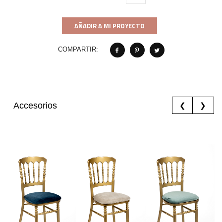
AÑADIR A MI PROYECTO
COMPARTIR:
Accesorios
❮
❯