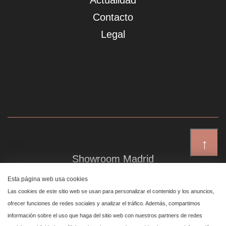
Actualidad
Contacto
Legal
↑
Showroom Madrid
Plaza de Canalejas 6, 4 izq
Esta página web usa cookies
Centro, 28014 Madrid
Las cookies de este sitio web se usan para personalizar el contenido y los anuncios,
ofrecer funciones de redes sociales y analizar el tráfico. Además, compartimos
información sobre el uso que haga del sitio web con nuestros partners de redes
Showroom Marbella