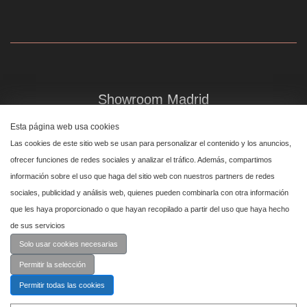
Showroom Madrid
Plaza de Canalejas 6, 4 izq
Esta página web usa cookies
Centro, 28014 Madrid
Las cookies de este sitio web se usan para personalizar el contenido y los anuncios,
↑
ofrecer funciones de redes sociales y analizar el tráfico. Además, compartimos
información sobre el uso que haga del sitio web con nuestros partners de redes
Showroom Marbella
sociales, publicidad y análisis web, quienes pueden combinarla con otra información
que les haya proporcionado o que hayan recopilado a partir del uso que haya hecho
Polígono Industrial de San Pedro de Alcántara,
de sus servicios
calle Reino Unido, primera planta nave 24, 29670 Marbella
Solo usar cookies necesarias
Permitir la selección
Permitir todas las cookies