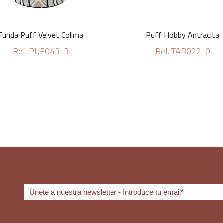
Funda Puff Velvet Colima
Puff Hobby Antracita
Ref. PUF043-3
Ref. TAB022-0