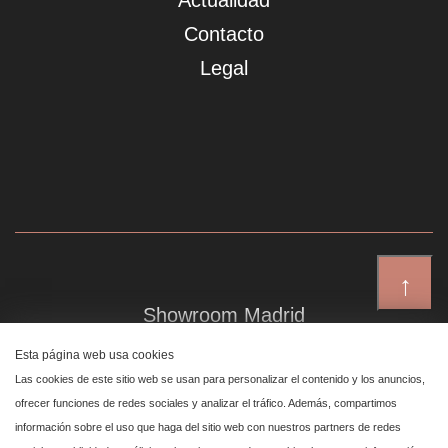
Actualidad
Contacto
Legal
↑
Showroom Madrid
Plaza de Canalejas 6, 4 izq
Esta página web usa cookies
Centro, 28014 Madrid
Las cookies de este sitio web se usan para personalizar el contenido y los anuncios,
ofrecer funciones de redes sociales y analizar el tráfico. Además, compartimos
información sobre el uso que haga del sitio web con nuestros partners de redes
Showroom Marbella