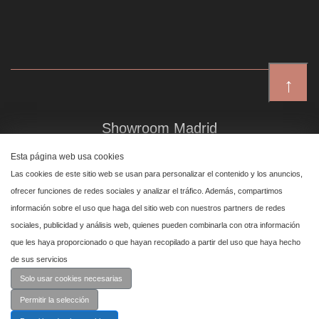
↑
Showroom Madrid
Plaza de Canalejas 6, 4 izq
Esta página web usa cookies
Centro, 28014 Madrid
Las cookies de este sitio web se usan para personalizar el contenido y los anuncios,
ofrecer funciones de redes sociales y analizar el tráfico. Además, compartimos
información sobre el uso que haga del sitio web con nuestros partners de redes
Showroom Marbella
sociales, publicidad y análisis web, quienes pueden combinarla con otra información
que les haya proporcionado o que hayan recopilado a partir del uso que haya hecho
Polígono Industrial de San Pedro de Alcántara,
de sus servicios
calle Reino Unido, primera planta nave 24, 29670 Marbella
Solo usar cookies necesarias
Permitir la selección