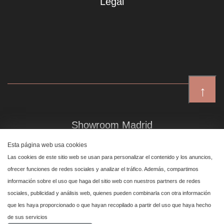
Legal
↑
Showroom Madrid
Plaza de Canalejas 6, 4 izq
Esta página web usa cookies
Centro, 28014 Madrid
Las cookies de este sitio web se usan para personalizar el contenido y los anuncios,
ofrecer funciones de redes sociales y analizar el tráfico. Además, compartimos
información sobre el uso que haga del sitio web con nuestros partners de redes
Showroom Marbella
sociales, publicidad y análisis web, quienes pueden combinarla con otra información
que les haya proporcionado o que hayan recopilado a partir del uso que haya hecho
Polígono Industrial de San Pedro de Alcántara,
de sus servicios
calle Reino Unido, primera planta nave 24, 29670 Marbella