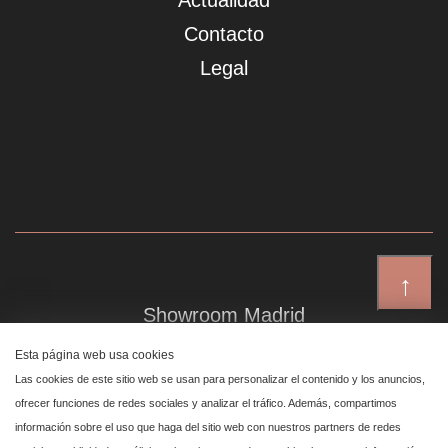
Actualidad
Contacto
Legal
↑
Showroom Madrid
Plaza de Canalejas 6, 4 izq
Esta página web usa cookies
Centro, 28014 Madrid
Las cookies de este sitio web se usan para personalizar el contenido y los anuncios,
ofrecer funciones de redes sociales y analizar el tráfico. Además, compartimos
información sobre el uso que haga del sitio web con nuestros partners de redes
Showroom Marbella