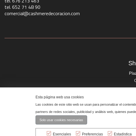
tel. 676 213 463
tel. 652 71 48 90
comercial@cashmeredecoracion.com
Sh
Pla
Esta página web usa cookies
Las cookies de este sitio web se usan para personalizar el contenid
partners de redes sociales, publicidad y análisis web, quienes pue
Solo usar cookies necesarias
© Cashmere 2026 Todos los derechos reservados.
Esenciales
Preferencias
Estadistica