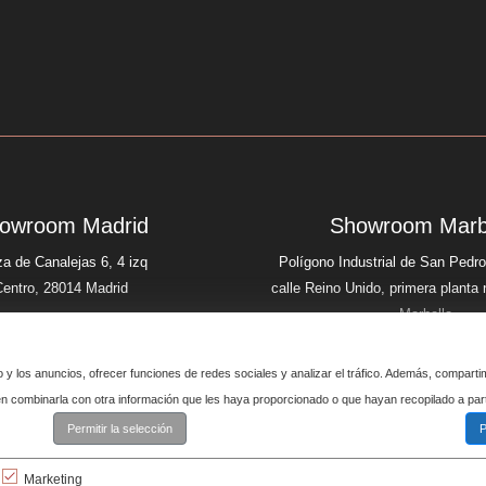
owroom Madrid
Showroom Marb
za de Canalejas 6, 4 izq
Polígono Industrial de San Pedro
Centro, 28014 Madrid
calle Reino Unido, primera planta
Marbella
o y los anuncios, ofrecer funciones de redes sociales y analizar el tráfico. Además, compart
den combinarla con otra información que les haya proporcionado o que hayan recopilado a par
Permitir la selección
P
Marketing