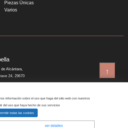
Piezas Únicas
Varios
ella
 de Alcántara,
↑
 nave 24, 29670
imos información sobre el uso que haga del sitio web con nuestros
tir del uso que haya hecho de sus servicios
ermitir todas las cookies
ver detalles