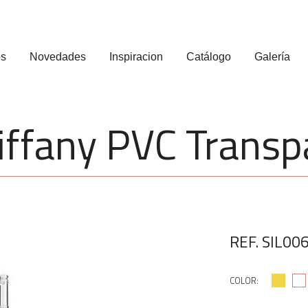
os
Novedades
Inspiracion
Catálogo
Galería
Tiffany PVC Trans
REF. SIL00
COLOR: