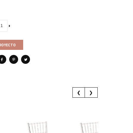
PROYECTO
❮
❯