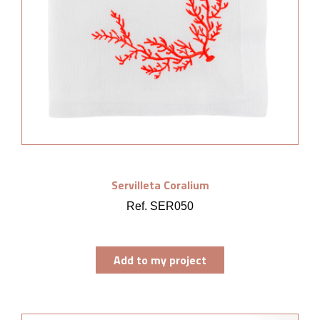
Servilleta Coralium
Ref. SER050
Add to my project