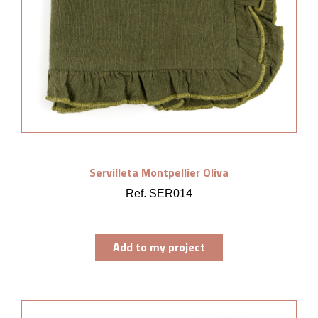
Servilleta Montpellier Oliva
Ref. SER014
Add to my project