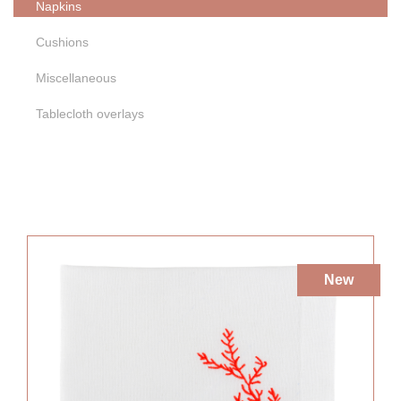
Napkins
Plateado
Beige
Naranja
Cushions
Morado
Amarillo
Blanco
Miscellaneous
Tablecloth overlays
New