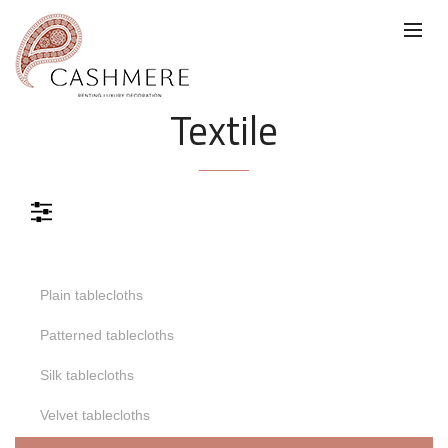
Textile
Color
Plain tablecloths
Color
Patterned tablecloths
Gris
Azul
Verde
Silk tablecloths
Velvet tablecloths
Dorado
Negro
Rosa