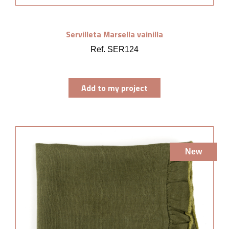
Servilleta Marsella vainilla
Ref. SER124
Add to my project
New