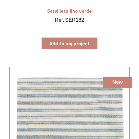
Servilleta lino verde
Ref. SER182
Add to my project
New