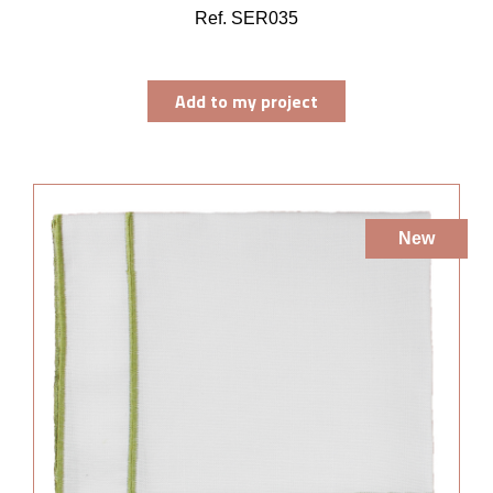
Ref. SER035
Add to my project
New