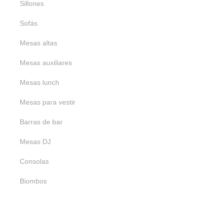
Sillones
Morado
Blanco
Metálico
Sofás
Mesas altas
Mesas auxiliares
Mesas lunch
Mesas para vestir
Barras de bar
Mesas DJ
Consolas
Biombos