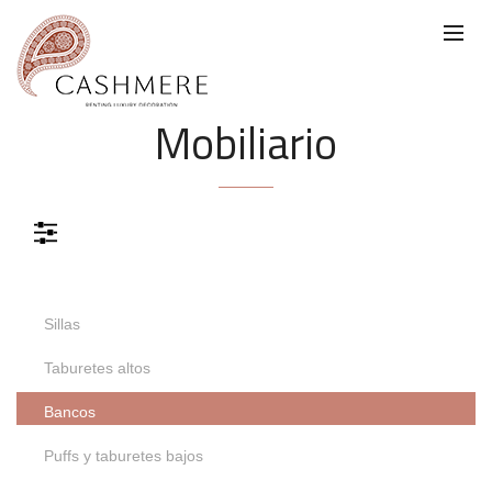
Mobiliario
Color
Materiales
Sillas
Color
Taburetes altos
Gris
Rojo
Azul
Verde
Bancos
Puffs y taburetes bajos
Negro
Marrón
Beige