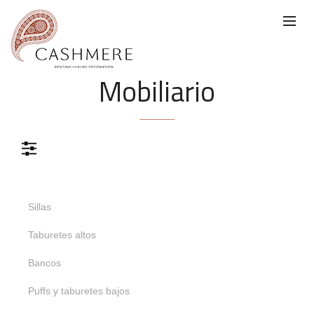
Mobiliario
Color
Materiales
Sillas
Color
Taburetes altos
Verde
Negro
Marrón
Bancos
Puffs y taburetes bajos