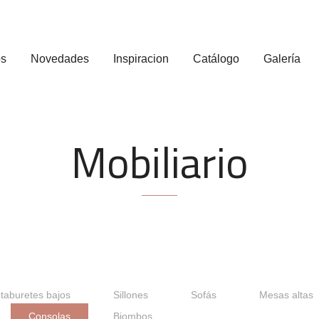
os
Novedades
Inspiracion
Catálogo
Galería
Mobiliario
rrón
Blanco
 taburetes bajos
Sillones
Sofás
Mesas altas
Consolas
Biombos