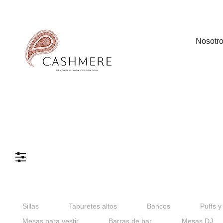
Nosotr
Color
Color
Materiales
Verde
Negro
Ma
Sillas
Taburetes altos
Bancos
Puffs y
Metálico
Mesas para vestir
Barras de bar
Mesas DJ