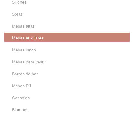
Sillones
Blanco
Transparente
Sofás
Metálico
Mesas altas
Mesas auxiliares
Mesas lunch
Mesas para vestir
Barras de bar
Mesas DJ
Consolas
Biombos